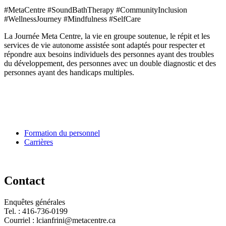
#MetaCentre #SoundBathTherapy #CommunityInclusion
#WellnessJourney #Mindfulness #SelfCare
La Journée Meta Centre, la vie en groupe soutenue, le répit et les
services de vie autonome assistée sont adaptés pour respecter et
répondre aux besoins individuels des personnes ayant des troubles
du développement, des personnes avec un double diagnostic et des
personnes ayant des handicaps multiples.
Pour services en français, composez le numéro 416-749-5489 pour
le Service Developmental Ontarien
Formation du personnel
Carrières
Contact
Enquêtes générales
Tel. : 416-736-0199
Courriel : lcianfrini@metacentre.ca